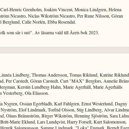
 Carl-Henric Grenholm, Joakim Vincent, Monica Lindgren, Helena
tröm Nicastro, Niclas Wikström Nicastro, Per Rune Nilsson, Göran
l Berglund, Calle Norlén, Ebba Rosendal.
lk som sår i snö". Av läsarna vald till Årets bok 2023.
, Linnéa Lindberg, Thomas Andersson, Tomas Riklund, Katrine Riklund
nd, Per Carstedt, Göran Carstedt, Curt "MAX" Bergfors, Annelie Brän
ergman, Kerstin Lundberg Hahn, Marie Agerhäll, Marie Agerhälls
 Vesterberg, Ola Eliasson.
a Nygren, Ossian Egerbladh, Karl Fahlgren, Ernst Westerlund, Dagny
Nyström, Elof Lindmark, Torfrid Olsson, Stig Lindberg, Alvar Lindma
und, Olaus Brännström, Birger Wikström, Henning Sjöström, Sara Lidm
Britt-Marie Eklund, Lars Lundqvist, Harry Forsell, Kurt Salomonson,
, Henrik Salomonsson, Samme Lindmark, "Loka" Enmark, Berndt Eger