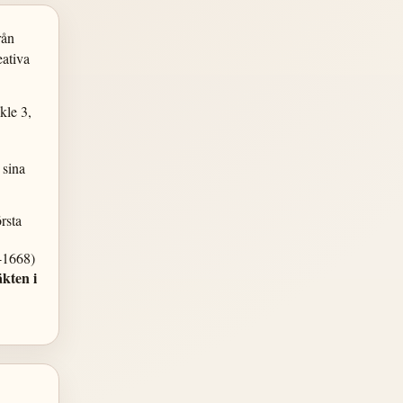
rån
eativa
kle 3,
 sina
rsta
2-1668)
äkten i