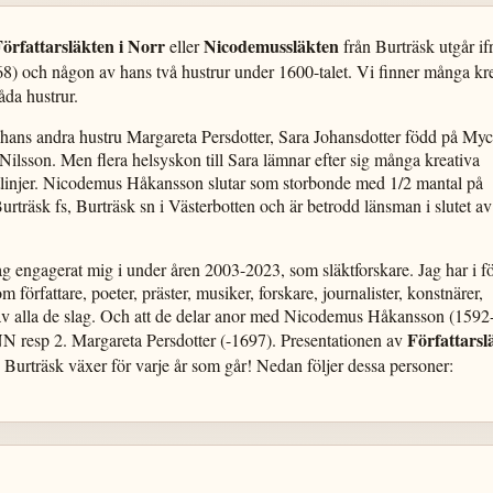
örfattarsläkten i Norr
Nicodemussläkten
eller
från Burträsk utgår if
) och någon av hans två hustrur under 1600-talet. Vi finner många kr
åda hustrur.
 hans andra hustru Margareta Persdotter, Sara Johansdotter född på Myc
 Nilsson. Men flera helsyskon till Sara lämnar efter sig många kreativa
ktlinjer. Nicodemus Håkansson slutar som storbonde med 1/2 mantal på
räsk fs, Burträsk sn i Västerbotten och är betrodd länsman i slutet av
jag engagerat mig i under åren 2003-2023, som släktforskare. Jag har i fö
 författare, poeter, präster, musiker, forskare, journalister, konstnärer,
e av alla de slag. Och att de delar anor med Nicodemus Håkansson (159
Författarsl
NN resp 2. Margareta Persdotter (-1697). Presentationen av
 Burträsk växer för varje år som går! Nedan följer dessa personer: