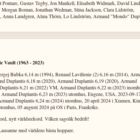
t Pontare, Gustav Tegby, Jon Mankell, Elisabeth Widmark, David Lind
, Morgan Boman, Jonathan Wedman, Stina Jackson, Clara Lidström,
, Anna Lundgren, Alma Thörn, Lo Lindström, Armand "Mondo" Dupla
e Vault (1963 - 2023)
Sergej Bubka 6,14 m (1994), Renaud Lavillenie (2) 6,16 m (2014), Ar
and Duplantis 6,18 m (2020), Armand Duplantis 6,19 (2020), Armand
 Duplantis 6,21 m (2022) VM, Armand Duplantis 6,22 m (2023) inomh
 Armand Duplantis 6,23 m (2023) utomhus, Eugene, USA, 2023-09-17,
3, Armand Duplantis 6,24 m (2024) utomhus, 20 april 2024 i Xiamen, Kin
omhus, 05 augusti 2024 på OS i Paris, Frankrike.
rd, nytt världsrekord. Vilken sagolik bedrift!
ausanne med världens bästa hoppare.