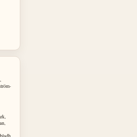
,
ström-
rk,
an,
bladh,