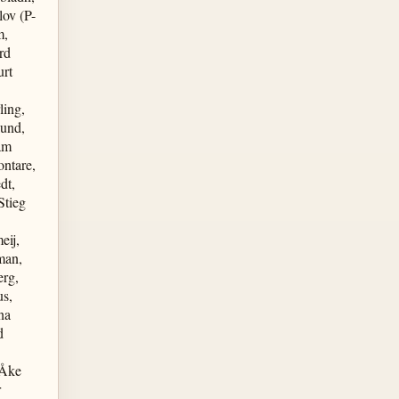
ov (P-
m,
rd
urt
ling,
lund,
am
ntare,
dt,
Stieg
eij,
man,
erg,
us,
na
d
 Åke
r