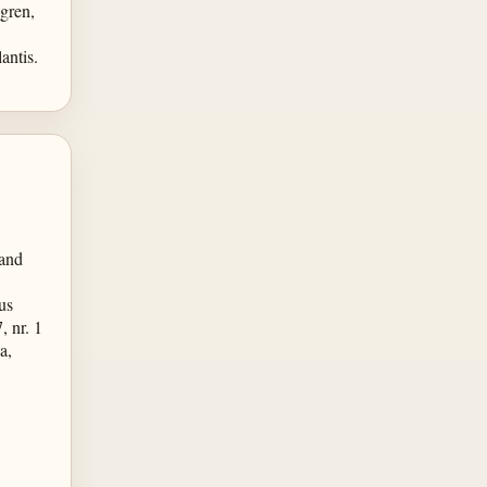
gren,
ntis.
mand
us
 nr. 1
a,