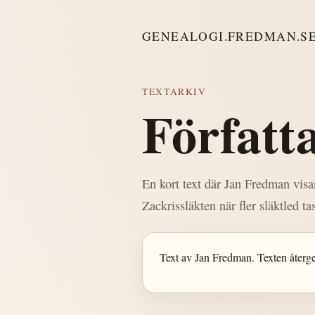
GENEALOGI.FREDMAN.S
TEXTARKIV
Författa
En kort text där Jan Fredman visar
Zackrissläkten när fler släktled t
Text av Jan Fredman. Texten återges