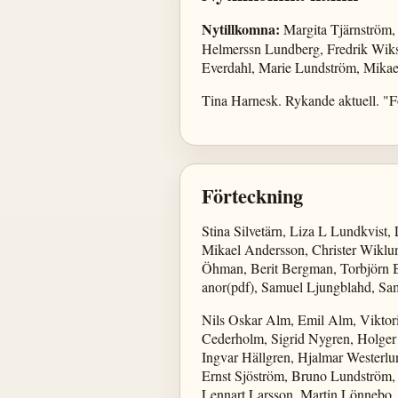
Nytillkomna:
Margita Tjärnström,
Helmerssn Lundberg, Fredrik Wiks
Everdahl, Marie Lundström, Mikae
Tina Harnesk. Rykande aktuell. "Fo
Förteckning
Stina Silvetärn, Liza L Lundkvist
Mikael Andersson, Christer Wiklu
Öhman, Berit Bergman, Torbjörn B
anor(pdf), Samuel Ljungblahd, Sam
Nils Oskar Alm, Emil Alm, Viktori
Cederholm, Sigrid Nygren, Holger 
Ingvar Hällgren, Hjalmar Westerl
Ernst Sjöström, Bruno Lundström, 
Lennart Larsson, Martin Lönnebo