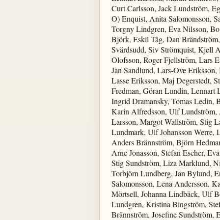
Curt Carlsson, Jack Lundström, Eg
O) Enquist, Anita Salomonsson, Sa
Torgny Lindgren, Eva Nilsson, Bo
Björk, Eskil Tåg, Dan Brändström,
Svärdsudd, Siv Strömquist, Kjell
Olofsson, Roger Fjellström, Lars E
Jan Sandlund, Lars-Ove Eriksson, 
Lasse Eriksson, Maj Degerstedt, S
Fredman, Göran Lundin, Lennart L
Ingrid Dramansky, Tomas Ledin, 
Karin Alfredsson, Ulf Lundström,
Larsson, Margot Wallström, Stig L
Lundmark, Ulf Johansson Werre, La
Anders Brännström, Björn Hedman
Arne Jonasson, Stefan Escher, Ev
Stig Sundström, Liza Marklund, Ni
Torbjörn Lundberg, Jan Bylund, E
Salomonsson, Lena Andersson, Ka
Mörtsell, Johanna Lindbäck, Ulf 
Lundgren, Kristina Bingström, St
Brännström, Josefine Sundström, E