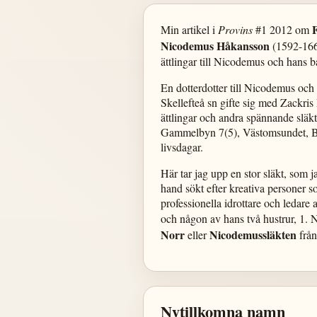
F
Min artikel i
Provins
#1 2012 om
Nicodemus Håkansson
(1592-1668
ättlingar till Nicodemus och hans b
En dotterdotter till Nicodemus och
Skellefteå sn gifte sig med Zackris
ättlingar och andra spännande slä
Gammelbyn 7(5), Västomsundet, Burt
livsdagar.
Här tar jag upp en stor släkt, som 
hand sökt efter kreativa personer som
professionella idrottare och ledar
och någon av hans två hustrur, 1. 
Norr
Nicodemussläkten
eller
från
Nytillkomna namn