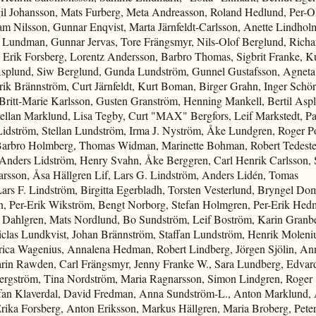
il Johansson, Mats Furberg, Meta Andreasson, Roland Hedlund, Per-Ol
m Nilsson, Gunnar Enqvist, Marta Järnfeldt-Carlsson, Anette Lindhol
 Lundman, Gunnar Jervas, Tore Frängsmyr, Nils-Olof Berglund, Richa
 Erik Forsberg, Lorentz Andersson, Barbro Thomas, Sigbrit Franke, K
 Asplund, Siw Berglund, Gunda Lundström, Gunnel Gustafsson, Agneta
rik Brännström, Curt Järnfeldt, Kurt Boman, Birger Grahn, Inger Schör
Britt-Marie Karlsson, Gusten Granström, Henning Mankell, Bertil Asp
tellan Marklund, Lisa Tegby, Curt "MAX" Bergfors, Leif Markstedt, P
idström, Stellan Lundström, Irma J. Nyström, Åke Lundgren, Roger Po
Barbro Holmberg, Thomas Widman, Marinette Bohman, Robert Tedeste
 Anders Lidström, Henry Svahn, Åke Berggren, Carl Henrik Carlsson, 
arsson, Åsa Hällgren Lif, Lars G. Lindström, Anders Lidén, Tomas
rs F. Lindström, Birgitta Egerbladh, Torsten Vesterlund, Bryngel Dom
, Per-Erik Wikström, Bengt Norborg, Stefan Holmgren, Per-Erik Hed
a Dahlgren, Mats Nordlund, Bo Sundström, Leif Boström, Karin Granb
clas Lundkvist, Johan Brännström, Staffan Lundström, Henrik Moleni
rica Wagenius, Annalena Hedman, Robert Lindberg, Jörgen Sjölin, An
rin Rawden, Carl Frängsmyr, Jenny Franke W., Sara Lundberg, Edvar
Bergström, Tina Nordström, Maria Ragnarsson, Simon Lindgren, Roger
efan Klaverdal, David Fredman, Anna Sundström-L., Anton Marklund,
rika Forsberg, Anton Eriksson, Markus Hällgren, Maria Broberg, Pete